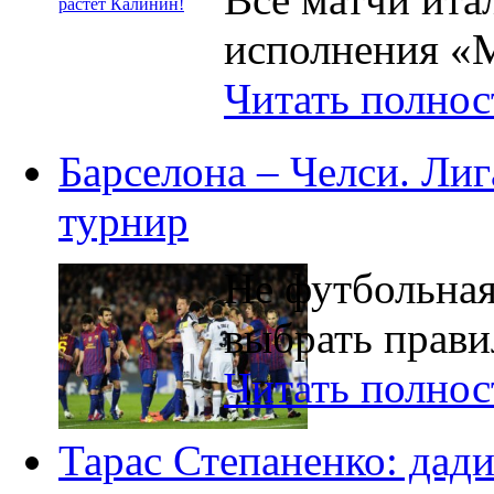
исполнения «М
Читать полно
Барселона – Челси. Ли
турнир
Не футбольная
выбрать прави
Читать полно
Тарас Степаненко: дад