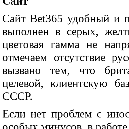
Сайт
Сайт Bet365 удобный и п
выполнен в серых, желт
цветовая гамма не напря
отмечаем отсутствие рус
вызвано тем, что брит
целевой, клиентскую ба
СССР.
Если нет проблем с ино
особых минусов, в работе 