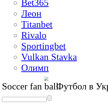
Bet365
Леон
Titanbet
Rivalo
Sportingbet
Vulkan Stavka
Олимп
Soccer fan
Футбол в Укр