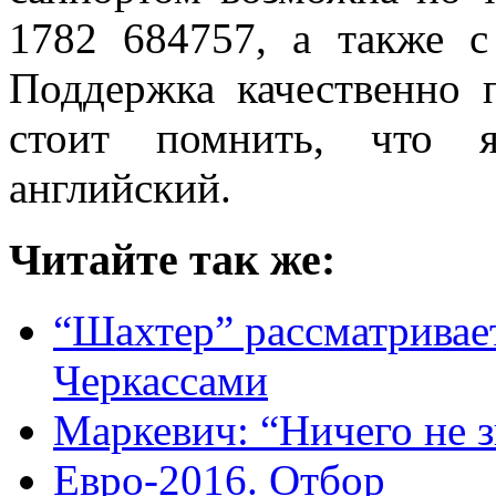
1782 684757, а также с
Поддержка качественно п
стоит помнить, что 
английский.
Читайте так же:
“Шахтер” рассматривае
Черкассами
Маркевич: “Ничего не 
Евро-2016. Отбор