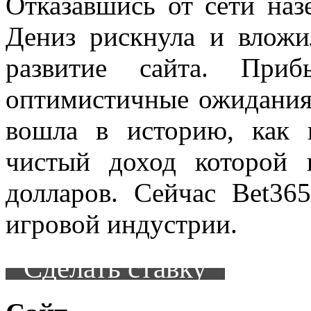
Отказавшись от сети наз
Дениз рискнула и вложи
развитие сайта. При
оптимистичные ожидания.
вошла в историю, как п
чистый доход которой 
долларов. Сейчас Bet36
игровой индустрии.
Сделать ставку