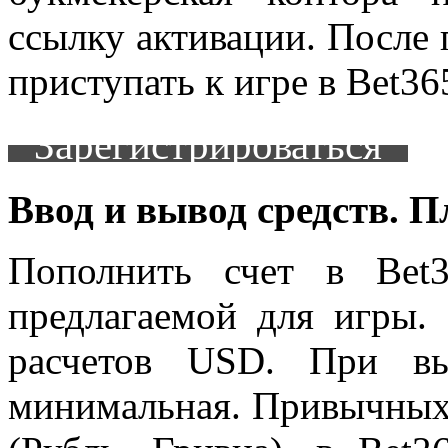
ссылку активации. После
приступать к игре в Bet36
Зарегистрироваться
Ввод и вывод средств. 
Пополнить счет в Bet
предлагаемой для игры.
расчетов USD. При вы
минимальная. Привычных