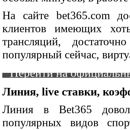
На сайте bet365.com до
клиентов имеющих хот
трансляций, достаточ
популярный сейчас, вирту
Перейти на официальн
Линия, live ставки, ко
Линия в Bet365 довол
популярных видов спор