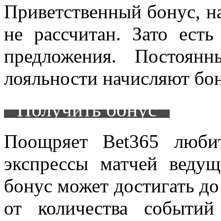
Приветственный бонус, на
не рассчитан. Зато ест
предложения. Постоян
лояльности начисляют бон
Получить бонус
Поощряет Bet365 любит
экспрессы матчей ведущ
бонус может достигать до
от количества событий