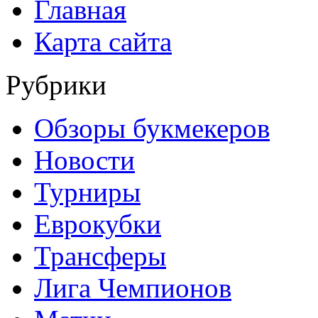
Главная
Карта сайта
Рубрики
Обзоры букмекеров
Новости
Турниры
Еврокубки
Трансферы
Лига Чемпионов