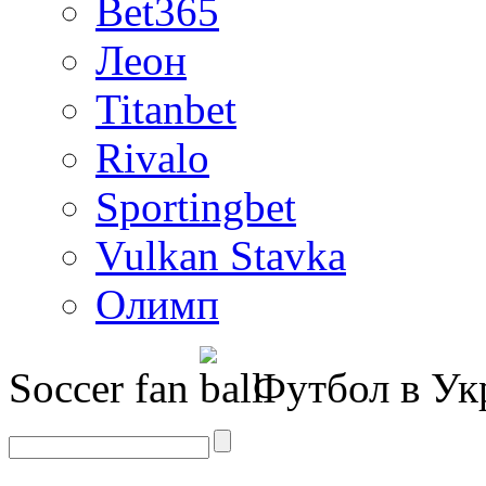
Bet365
Леон
Titanbet
Rivalo
Sportingbet
Vulkan Stavka
Олимп
Soccer fan
Футбол в Укр