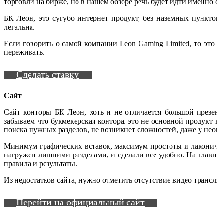
торговли на бирже, но в нашем обзоре речь будет идти именно 
БК Леон, это сугубо интернет продукт, без наземных пункт
легальна.
Если говорить о самой компании Leon Gaming Limited, то эт
переживать.
Сделать ставку
Сайт
Сайт конторы БК Леон, хоть и не отличается большой презе
забываем что букмекерская контора, это не основной продукт 
поиска нужных разделов, не возникнет сложностей, даже у нео
Минимум графических вставок, максимум простоты и лаконичност
нагружен лишними разделами, и сделали все удобно. На глав
правила и результаты.
Из недостатков сайта, нужно отметить отсутствие видео транс
Перейти на официальный сайт