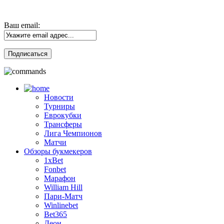
Ваш email:
Новости
Турниры
Еврокубки
Трансферы
Лига Чемпионов
Матчи
Обзоры букмекеров
1xBet
Fonbet
Марафон
William Hill
Пари-Матч
Winlinebet
Bet365
Леон