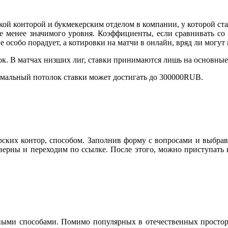
ской конторой и букмекерским отделом в компании, у которой ст
е менее значимого уровня. Коэффициенты, если сравнивать со
 не особо порадует, а котировки на матчи в онлайн, вряд ли мо
к. В матчах низших лиг, ставки принимаются лишь на основные 
альный потолок ставки может достигать до 300000RUB.
рских контор, способом. Заполнив форму с вопросами и выбр
верны и переходим по ссылке. После этого, можно приступать 
ными способами. Помимо популярных в отечественных простора