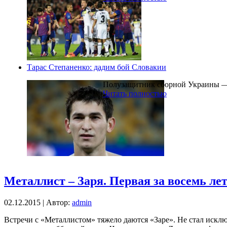
Тарас Степаненко: дадим бой Словакии
Полузащитник сборной Украины — о
Читать полностью
Металлист – Заря. Первая за восемь ле
02.12.2015 | Автор:
admin
Встречи с «Металлистом» тяжело даются «Заре». Не стал исключ