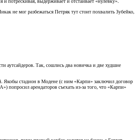
я и потрескивая, выдерживает и отстаивает «нулевку».
икак не мог разбежаться Петряк тут стоит похвалить Зубейко,
ти аутсайдеров. Так, сошлись два новичка и две худшие
. Якобы стадион в Модене (с ним «Карпи» заключил договор
») попросил арендаторов съехать из-за того, что «Карпи»