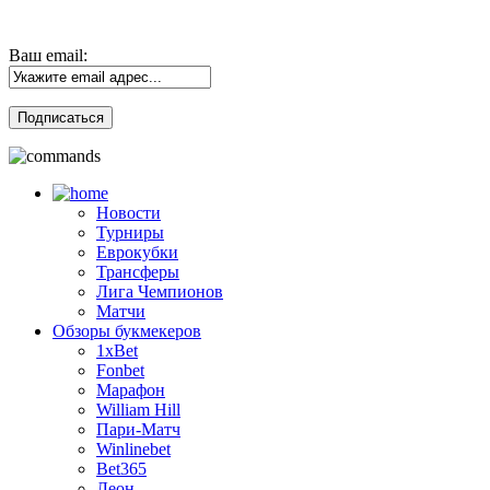
Ваш email:
Новости
Турниры
Еврокубки
Трансферы
Лига Чемпионов
Матчи
Обзоры букмекеров
1xBet
Fonbet
Марафон
William Hill
Пари-Матч
Winlinebet
Bet365
Леон