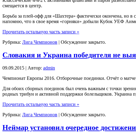
Классические 4-4-2 с активными флангами и парой разнопланов
смещается в центр.
Борьба за плей-офф для «Шахтера» фактически окончена, но в 
напомню, что в свое время «горняки» добыли Кубок УЕФ Аим
Прочитать остальную часть записи »
Рубрика:
Лига Чемпионов
|
Обсуждение закрыто.
Словакия и Украина победителя не вы
09.09.2015 | Автор:
admin
Чемпионат Европы 2016. Отборочные поединки. Отчёт о матче
Для обоих сборных поединок был очень важным с точки зрени
родных трибун и активной поддержки болельщиков. Украина пр
Прочитать остальную часть записи »
Рубрика:
Лига Чемпионов
|
Обсуждение закрыто.
Неймар установил очередное достижение