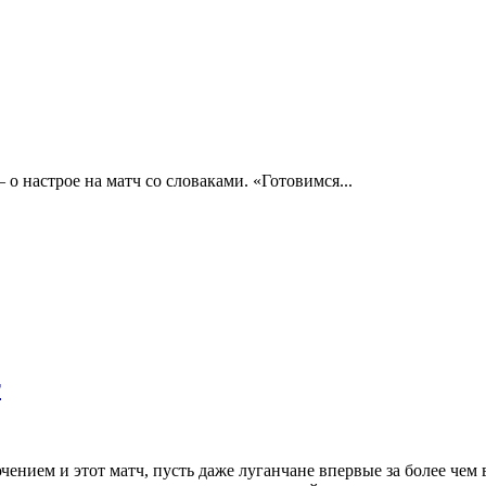
 настрое на матч со словаками. «Готовимся...
т
ением и этот матч, пусть даже луганчане впервые за более чем в