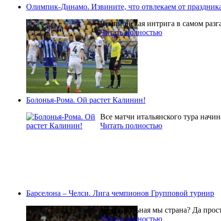
Олимпик-Динамо. Извините, что отвлекаем от праздник
Чемпионская интрига в самом разга
Читать полностью
Болонья-Рома. Ой растет Калинин!
Все матчи итальянского тура начин
Читать полностью
Барселона – Челси. Лига чемпионов Групповой турнир
Не футбольная мы страна? Да прос
Читать полностью