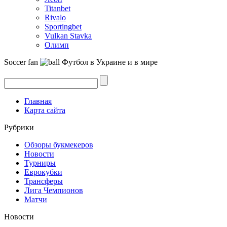
Titanbet
Rivalo
Sportingbet
Vulkan Stavka
Олимп
Soccer fan
Футбол в Украине и в мире
Главная
Карта сайта
Рубрики
Обзоры букмекеров
Новости
Турниры
Еврокубки
Трансферы
Лига Чемпионов
Матчи
Новости