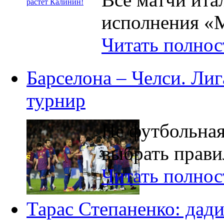
исполнения «М
Читать полно
Барселона – Челси. Ли
турнир
Не футбольная
выбрать прави
Читать полно
Тарас Степаненко: дад