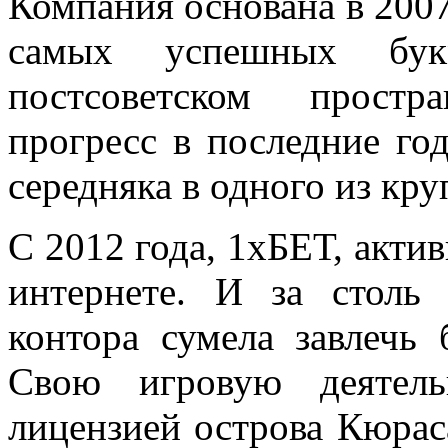
Компания основана в 2007 
самых успешных букм
постсоветском простр
прогресс в последние год
середняка в одного из кр
С 2012 года, 1xБЕТ, актив
интернете. И за столь 
контора сумела завлечь 
Свою игровую деятель
лицензией острова Кюрас