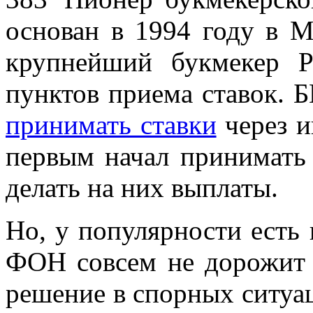
основан в 1994 году в М
крупнейший букмекер 
пунктов приема ставок. 
принимать ставки
через и
первым начал принимать 
делать на них выплаты.
Но, у популярности есть 
ФОН совсем не дорожит 
решение в спорных ситуац