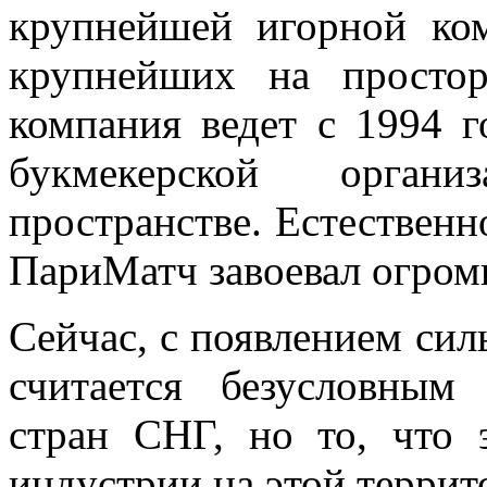
крупнейшей игорной ко
крупнейших на просто
компания ведет с 1994 г
букмекерской органи
пространстве. Естественно
ПариМатч завоевал огром
Сейчас, с появлением сил
считается безусловным
стран СНГ, но то, что 
индустрии на этой террит