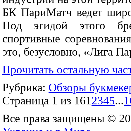
БК ПариМатч ведет широ
Под эгидой этого бре
спортивные соревнования
это, безусловно, «Лига П
Прочитать остальную част
Рубрика:
Обзоры букмеке
Страница 1 из 16
1
2
3
4
5
...
1
Все права защищены © 2