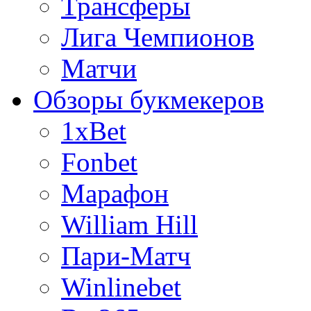
Трансферы
Лига Чемпионов
Матчи
Обзоры букмекеров
1xBet
Fonbet
Марафон
William Hill
Пари-Матч
Winlinebet