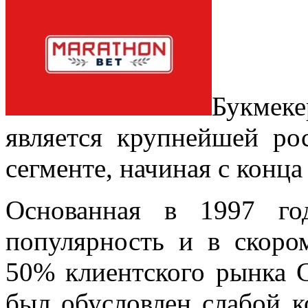
Букмек
является крупнейшей ро
сегменте, начиная с конца
Основанная в 1997 го
популярность и в скоро
50% клиентского рынка С
был обусловлен слабой к