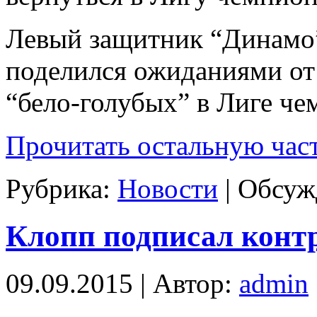
Левый защитник “Динамо
поделился ожиданиями от
“бело-голубых” в Лиге че
Прочитать остальную част
Рубрика:
Новости
|
Обсуж
Клопп подписал конт
09.09.2015 | Автор:
admin