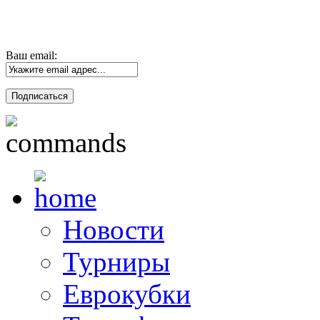
Ваш email:
Новости
Турниры
Еврокубки