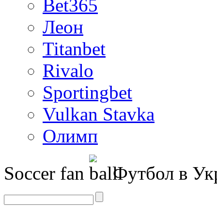
Bet365
Леон
Titanbet
Rivalo
Sportingbet
Vulkan Stavka
Олимп
Soccer fan
Футбол в Укр