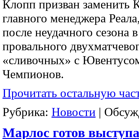
Клопп призван заменить 
главного менеджера Реала
после неудачного сезона 
провального двухматчево
«сливочных» с Ювентусом
Чемпионов.
Прочитать остальную част
Рубрика:
Новости
|
Обсуж
Марлос готов выступ