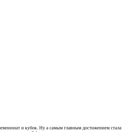
емпионат и кубок. Ну а самым главным достижением стала