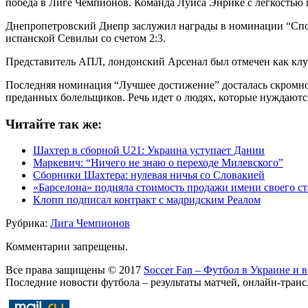
победа в Лиге Чемпионов. Команда Луиса Энрике с легкостью п
Днепропетровский Днепр заслужил награды в номинации “Спо
испанской Севильи со счетом 2:3.
Представитель АПЛ, лондонский Арсенал был отмечен как клу
Последняя номинация “Лучшее достижение” досталась скромной
преданных болельщиков. Речь идет о людях, которые нуждаютс
Читайте так же:
Шахтер в сборной U21: Украина уступает Дании
Маркевич: “Ничего не знаю о переходе Милевского”
Сборники Шахтера: нулевая ничья со Словакией
«Барселона» подняла стоимость продажи имени своего ст
Клопп подписал контракт с мадридским Реалом
Рубрика:
Лига Чемпионов
Комментарии запрещены.
Все права защищены © 2017
Soccer Fan – Футбол в Украине и 
Последние новости футбола – результаты матчей, онлайн-тран