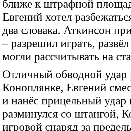
ближе к штрафной площад
Евгений хотел разбежаться
два словака. Аткинсон пр
– разрешил играть, развё
могли рассчитывать на ста
Отличный обводной удар 
Коноплянке, Евгений смес
и нанёс прицельный удар 
разминулся со штангой, К
игровой снаряд за предел