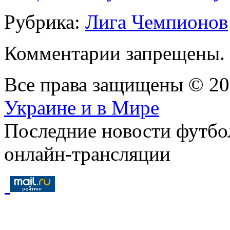
Рубрика:
Лига Чемпионов
Комментарии запрещены.
Все права защищены © 2
Украине и в Мире
Последние новости футбол
онлайн-трансляции