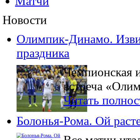
Матчи
Новости
Олимпик-Динамо. Извин
праздника
Чемпионская и
встреча «Олим
Читать полно
Болонья-Рома. Ой раст
Все матчи ита