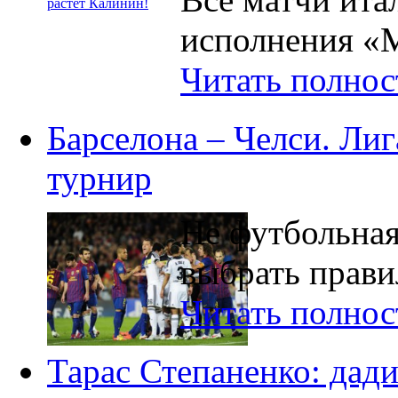
исполнения «М
Читать полно
Барселона – Челси. Ли
турнир
Не футбольная
выбрать прави
Читать полно
Тарас Степаненко: дад