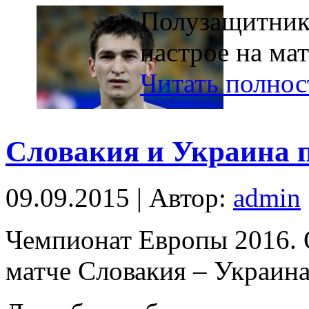
Полузащитник
настрое на мат
Читать полно
Словакия и Украина 
09.09.2015 | Автор:
admin
Чемпионат Европы 2016. 
матче Словакия – Украина