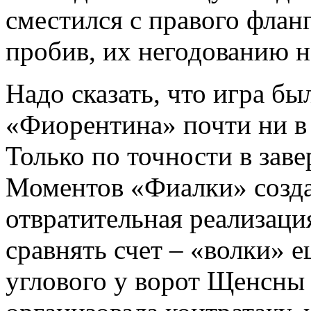
сместился с правого флан
пробив, их негодованию 
Надо сказать, что игра бы
«Фиорентина» почти ни в 
Только по точности в зав
Моментов «Фиалки» созда
отвратительная реализаци
сравнять счет – «волки» е
углового у ворот Щенсны 