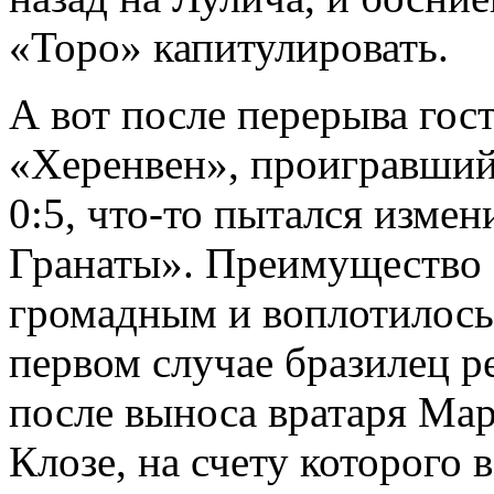
«Торо» капитулировать.
А вот после перерыва гос
«Херенвен», проигравши
0:5, что-то пытался измен
Гранаты». Преимущество 
громадным и воплотилось 
первом случае бразилец р
после выноса вратаря Мар
Клозе, на счету которого в