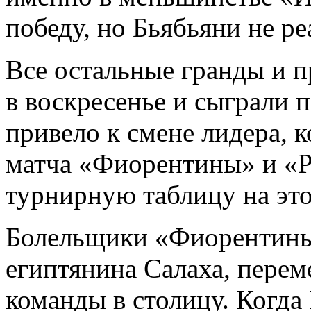
победу, но Бьябьяни не ре
Все остальные гранды и п
в воскресенье и сыграли 
привело к смене лидера, 
матча «Фиорентины» и «Р
турнирную таблицу на это
Болельщики «Фиорентины»
египтянина Салаха, пере
команды в столицу. Когда