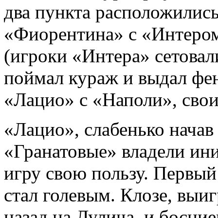
два пункта расположились
«Фиорентина» с «Интером
(игроки «Интера» сетовал
поймал кураж и выдал фен
«Лацио» с «Наполи», сво
«Лацио», слабенько начав
«Гранатовые» владели ин
игру свою пользу. Первый
стал голевым. Клозе, выиг
назад на Лулича, и босние