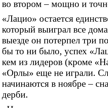
во втором – мощно и точн
«Лацио» остается единст
который выиграл все дома
выезде он потерпел три п
бы то ни было, успех «Ла
кем из лидеров (кроме «Н
«Орлы» еще не играли. С
начинаются в ноябре – сн
дерби.