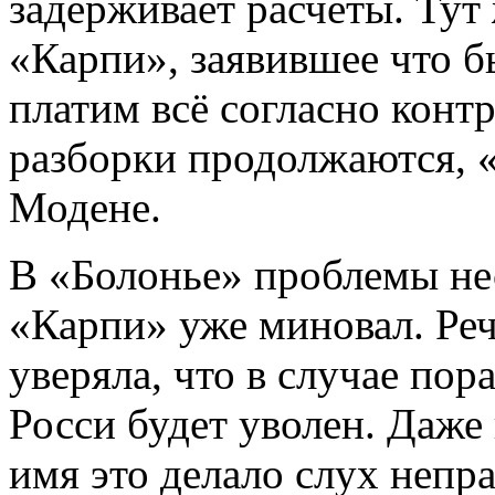
задерживает расчеты.
Тут
«Карпи», заявившее что б
платим всё согласно контр
разборки продолжаются, 
Модене.
В «Болонье» проблемы нес
«Карпи» уже миновал. Реч
уверяла, что в случае п
Росси будет уволен. Даже
имя это делало слух непр