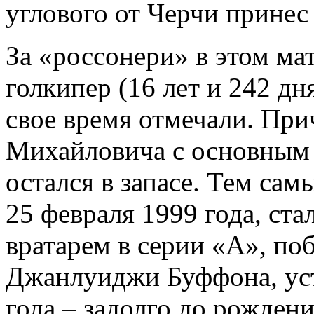
углового от Черчи принес
За «россонери» в этом ма
голкипер (16 лет и 242 д
свое время отмечали. При
Михайловича с основным 
остался в запасе. Тем с
25 февраля 1999 года, ст
вратарем в серии «А», по
Джанлуиджи Буффона, уст
года – задолго до рожден