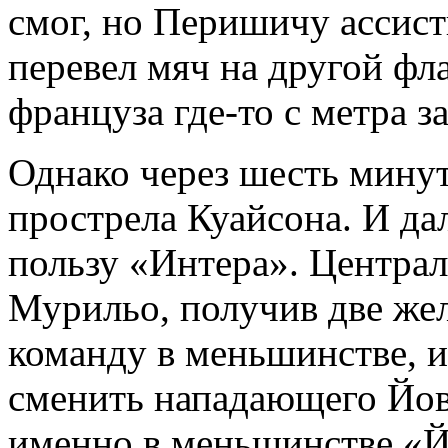
смог, но Перишичу ассис
перевел мяч на другой фла
француза где-то с метра 
Однако через шесть мину
прострела Куайсона. И да
пользу «Интера». Центра
Мурильо, получив две жел
команду в меньшинстве, 
сменить нападающего Йов
именно в меньшинстве «Й