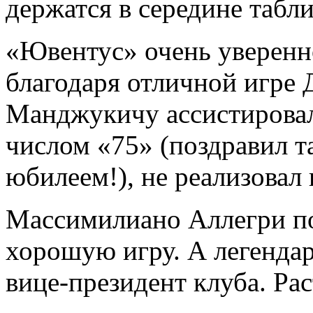
держатся в середине табл
«Ювентус» очень уверенн
благодаря отличной игре 
Манджукичу ассистировал
числом «75» (поздравил т
юбилеем!), не реализовал 
Массимилиано Аллегри по
хорошую игру. А легенда
вице-президент клуба. Рас