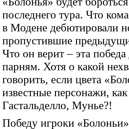
«Болонья» будет бороться
последнего тура. Что ком
в Модене дебютировали н
пропустившие предыдущие
Что он верит – эта победа
парням. Хотя о какой нех
говорить, если цвета «Бо
известные персонажи, как
Гастальделло, Мунье?!
Победу игроки «Болоньи»